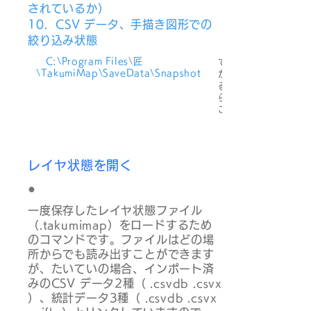
されているか）
10. CSV データ、手描き図形での
絞り込み状態
C:\Program Files\匠
​
\TakumiMap\SaveData\Snapshot
が、この場所でなけ
る「レイヤ状態一覧
られませんので、こ
ことをお薦めします
レイヤ状態を開く
●
一度保存したレイヤ状態ファイル
（.takumimap）をロードするため
のコマンドです。ファイルはどの場
所からでも読み出すことができます
が、たいていの場合、インポート済
みのCSV データ2種（ .csvdb .csvx
）、統計データ3種（ .csvdb .csvx