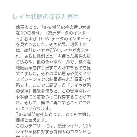
レイヤ状態の保存と再生
前章までで、TakumiMap®の持つ大き
な2つの機能、「統計データのインポー
ト」および「CSV データのインポート」
を見てきました。その結果、地図上に
は、統計レイヤやCSV レイヤが表示さ
れ、さらに凡例ビューを使った条件の絞
り込みや、他の色々なツールで、様々な
地図表示を作り出すことができるのを見
てきました。それは深い思考や閃くイン
スピレーションの結果得られた貴重な状
態です。ここでご説明する「レイヤ状態
の保存」機能を使うと、この貴重なレイ
ヤ状態に名前をつけて保存することがで
き、そして、簡単に再生することができ
るようになります。
TakumiMap®にとって、とても大切な
機能と言えます。
このカテゴリーには、統計レイヤ、CSV
レイヤ全体に対する制御系のコマンドも